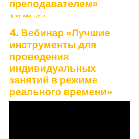
преподавателем»
Программа курса
4. Вебинар «Лучшие
инструменты для
проведения
индивидуальных
занятий в режиме
реального времени»